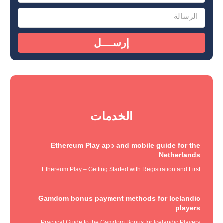
إرســــل
الخدمات
Ethereum Play app and mobile guide for the
Netherlands
Ethereum Play – Getting Started with Registration and First
Gamdom bonus payment methods for Icelandic
players
Practical Guide to the Gamdom Bonus for Icelandic Players